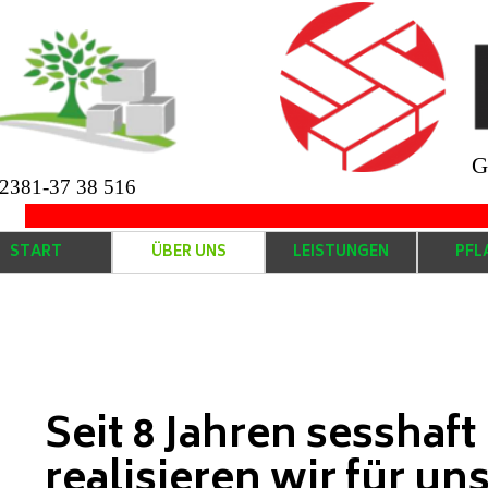
G
2381-37 38 516
.....................................................................................
START
ÜBER UNS
LEISTUNGEN
PFL
Seit 8 Jahren sesshaf
realisieren wir für u