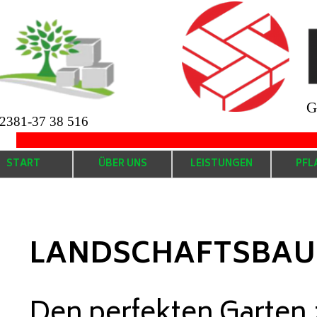
G
2381-37 38 516
.....................................................................................
START
ÜBER UNS
LEISTUNGEN
PFL
LANDSCHAFTSBAU 
Den perfekten Garten z